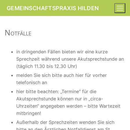
Zum
GEMEINSCHAFTSPRAXIS HILDEN
Inhalt
springen
Notfälle
Start
Leistungen
Startseite
in dringenden Fällen bieten wir eine kurze
Sprechzeit während unsere Akutsprechstunde an
Diabetologische Schwerpunktpraxis
Team
(täglich 11.30 bis 12.30 Uhr)
Ernährungszentrum (ZEBP)
melden Sie sich bitte auch hier für vorher
Diagnostik
Aktuelles
telefonisch an
Galerie
hier bitte beachten: „Termine“ für die
Akutsprechstunde können nur in „circa-
Uhrzeiten“ angegeben werden – bitte Wartezeit
mitbringen!
Außerhalb der Sprechzeiten wenden Sie sich
bitte an den Ärztlichen Notfalldienst am St.