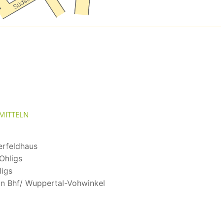
mitteln
erfeldhaus
Ohligs
ligs
an Bhf/ Wuppertal-Vohwinkel