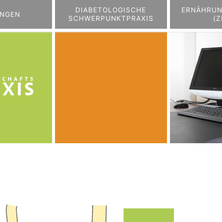
DIABETOLOGISCHE
ERNÄHRU
UNGEN
SCHWERPUNKTPRAXIS
(Z
Diabetologische
Ernähr
Leistungen
Schwerpunktpraxis
(ZEBP)